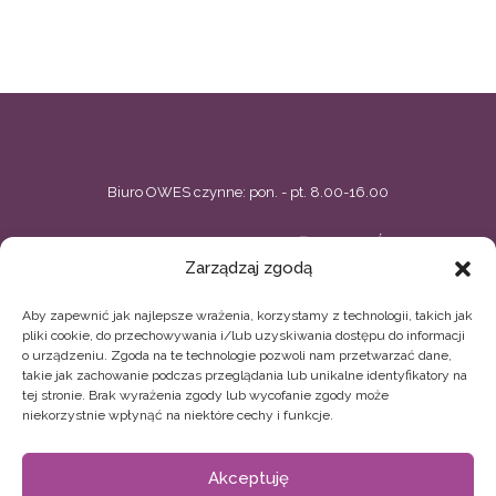
Biuro OWES czynne: pon. - pt. 8.00-16.00
BIELSKIE CENTRUM PRZEDSIĘBIORCZOŚCI
Zarządzaj zgodą
ul. Zacisze 5, Bielsko-Biała
Aby zapewnić jak najlepsze wrażenia, korzystamy z technologii, takich jak
33 496 02 44, 33 496 02 11
owes@bcp.org.pl
pliki cookie, do przechowywania i/lub uzyskiwania dostępu do informacji
o urządzeniu. Zgoda na te technologie pozwoli nam przetwarzać dane,
BIELSKIE STOWARZYSZENIE ARTYSTYCZNE TEATR
takie jak zachowanie podczas przeglądania lub unikalne identyfikatory na
tej stronie. Brak wyrażenia zgody lub wycofanie zgody może
GRODZKI
niekorzystnie wpłynąć na niektóre cechy i funkcje.
ul. Sempołowskiej 13, Bielsko-Biała
Akceptuję
33 496 52 19
biuro.owes@teatrgrodzki.pl