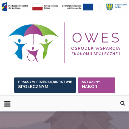
Skip
to
content
PRACUJ W PRZEDSIĘBIORSTWIE
AKTUALNY
SPOŁECZNYM!
NABÓR