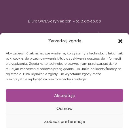
Biuro OWES czynne: pon. - pt. 8.00-16.00
BIELSKIE CENTRUM PRZEDSIĘBIORCZOŚCI
Zarządzaj zgodą
ul. Zacisze 5, Bielsko-Biała
Aby zapewnić jak najlepsze wrażenia, korzystamy z technologii, takich jak
33 496 02 44, 33 496 02 11
owes@bcp.org.pl
pliki cookie, do przechowywania i/lub uzyskiwania dostępu do informacji
o urządzeniu. Zgoda na te technologie pozwoli nam przetwarzać dane,
BIELSKIE STOWARZYSZENIE ARTYSTYCZNE TEATR
takie jak zachowanie podczas przeglądania lub unikalne identyfikatory na
tej stronie. Brak wyrażenia zgody lub wycofanie zgody może
GRODZKI
niekorzystnie wpłynąć na niektóre cechy i funkcje.
ul. Sempołowskiej 13, Bielsko-Biała
Akceptuję
33 496 52 19
biuro.owes@teatrgrodzki.pl
Odmów
Zobacz preferencje