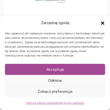
Dzienny Dom Opieki dla Osób
Zarządzaj zgodą
Starszych i Zależnych Fundacji
Aby zapewnić jak najlepsze wrażenia, korzystamy z technologii, takich jak
Bartoszówka
pliki cookie, do przechowywania i/lub uzyskiwania dostępu do informacji
o urządzeniu. Zgoda na te technologie pozwoli nam przetwarzać dane,
takie jak zachowanie podczas przeglądania lub unikalne identyfikatory na
Prowadzi Dzienny Dom Opieki dla Osób Starszych
tej stronie. Brak wyrażenia zgody lub wycofanie zgody może
i Zależnych i zapewnia seniorom i osobom
niekorzystnie wpłynąć na niektóre cechy i funkcje.
wymagającym wsparcia profesjonalną opiekę
dzienną i bogatą ofertę zajęć integracyjnych,
Akceptuję
edukacyjnych i prozdrowotnych.
Odmów
Zobacz preferencje
Polityka plików cookies
Polityka prywatności