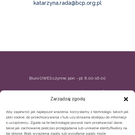
katarzyna.rada@bcp.org.pl
Biuro OWES czynne: pon. - pt. 8.00-16.00
BIELSKIE CENTRUM PRZEDSIĘBIORCZOŚCI
Zarządzaj zgodą
ul. Zacisze 5, Bielsko-Biała
Aby zapewnić jak najlepsze wrażenia, korzystamy z technologii, takich jak
33 496 02 44, 33 496 02 11
owes@bcp.org.pl
pliki cookie, do przechowywania i/lub uzyskiwania dostępu do informacji
o urządzeniu. Zgoda na te technologie pozwoli nam przetwarzać dane,
BIELSKIE STOWARZYSZENIE ARTYSTYCZNE TEATR
takie jak zachowanie podczas przeglądania lub unikalne identyfikatory na
tej stronie. Brak wyrażenia zgody lub wycofanie zgody może