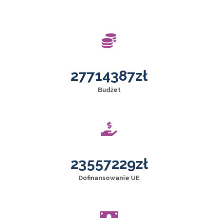
27714387
zł
Budżet
23557229
zł
Dofinansowanie UE