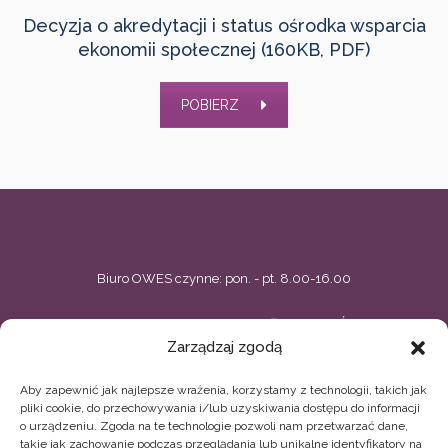
Decyzja o akredytacji i status ośrodka wsparcia
ekonomii społecznej (160KB, PDF)
POBIERZ
Biuro OWES czynne: pon. - pt. 8.00-16.00
BIELSKIE CENTRUM PRZEDSIĘBIORCZOŚCI
Zarządzaj zgodą
ul. Zacisze 5, Bielsko-Biała
Aby zapewnić jak najlepsze wrażenia, korzystamy z technologii, takich jak
33 496 02 44, 33 496 02 11
owes@bcp.org.pl
pliki cookie, do przechowywania i/lub uzyskiwania dostępu do informacji
o urządzeniu. Zgoda na te technologie pozwoli nam przetwarzać dane,
BIELSKIE STOWARZYSZENIE ARTYSTYCZNE TEATR
takie jak zachowanie podczas przeglądania lub unikalne identyfikatory na