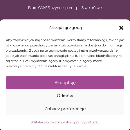
Biuro OWES czynne: pon. - pt. 8.00-16.00
BIELSKIE CENTRUM PRZEDSIĘBIORCZOŚCI
Zarządzaj zgodą
ul. Zacisze 5, Bielsko-Biała
Aby zapewnić jak najlepsze wrażenia, korzystamy z technologii, takich jak
33 496 02 44, 33 496 02 11
owes@bcp.org.pl
pliki cookie, do przechowywania i/lub uzyskiwania dostępu do informacji
o urządzeniu. Zgoda na te technologie pozwoli nam przetwarzać dane,
BIELSKIE STOWARZYSZENIE ARTYSTYCZNE TEATR
takie jak zachowanie podczas przeglądania lub unikalne identyfikatory na
tej stronie. Brak wyrażenia zgody lub wycofanie zgody może
GRODZKI
niekorzystnie wpłynąć na niektóre cechy i funkcje.
ul. Sempołowskiej 13, Bielsko-Biała
Akceptuję
33 496 52 19
biuro.owes@teatrgrodzki.pl
Odmów
Zobacz preferencje
© 2024 OWES Ośrodek Wsparcia Ekonomii Społecznej
Polityka plików cookies
Polityka prywatności