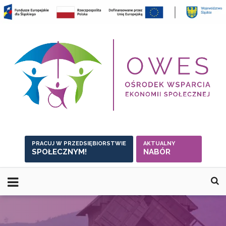
Skip
to
content
PRACUJ W PRZEDSIĘBIORSTWIE
AKTUALNY
SPOŁECZNYM!
NABÓR