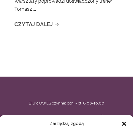
Warsztaty poprowadzi doświadczony trener
Tomasz ...
CZYTAJ DALEJ
Biuro OWES czynne: pon. - pt. 8.00-16.00
BIELSKIE CENTRUM PRZEDSIĘBIORCZOŚCI
Zarządzaj zgodą
ul. Zacisze 5, Bielsko-Biała