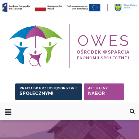
Skip
to
content
PRACUJ W PRZEDSIĘBIORSTWIE
AKTUALNY
SPOŁECZNYM!
NABÓR