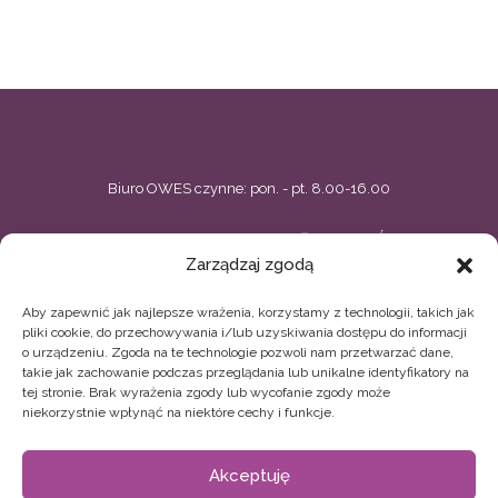
Biuro OWES czynne: pon. - pt. 8.00-16.00
BIELSKIE CENTRUM PRZEDSIĘBIORCZOŚCI
Zarządzaj zgodą
ul. Zacisze 5, Bielsko-Biała
Aby zapewnić jak najlepsze wrażenia, korzystamy z technologii, takich jak
33 496 02 44, 33 496 02 11
owes@bcp.org.pl
pliki cookie, do przechowywania i/lub uzyskiwania dostępu do informacji
o urządzeniu. Zgoda na te technologie pozwoli nam przetwarzać dane,
BIELSKIE STOWARZYSZENIE ARTYSTYCZNE TEATR
takie jak zachowanie podczas przeglądania lub unikalne identyfikatory na
tej stronie. Brak wyrażenia zgody lub wycofanie zgody może
GRODZKI
niekorzystnie wpłynąć na niektóre cechy i funkcje.
ul. Sempołowskiej 13, Bielsko-Biała
Akceptuję
33 496 52 19
biuro.owes@teatrgrodzki.pl