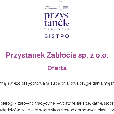
Przystanek Zabłocie sp. z o.o.
Oferta
, świeżo przygotowaną zupę dnia, dwa drugie dania mięsne,
ż pierogi – zarówno tradycyjne, wytrawne, jak i delikatne, sło
składników. Na deser warto skosztować domowych ciast, wyp