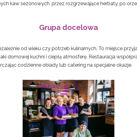
ch kaw sezonowych, przez rozgrzewające herbaty, po orze
Grupa docelowa
ezależnie od wieku czy potrzeb kulinarnych. To miejsce przy
maki domowej kuchni i ciepłą atmosferę. Restauracja współpr
tarczając codzienne obiady lub catering na specjalne okazje.