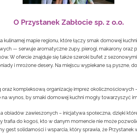
O Przystanek Zabłocie sp. z o.o.
 kulinarnej mapie regionu, które łączy smak domowej kuchni
owych — serwuje aromatyczne zupy, pierogi, makarony oraz p
. W ofercie znajduje się także szeroki bufet z sezonowymi
niady i mrożone desery. Na miejscu wypiekane są pyszne, do
ng oraz kompleksową organizację imprez okolicznościowych 
ie na wynos, by smaki domowej kuchni mogły towarzyszyć i
 obiadów zawieszonych – inicjatywa społeczna, dzięki które
 trafia do kogoś, kto w danym momencie nie może pozwolić s
ny gest solidarności i wsparcia, który sprawia, że Przystanek