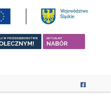
UJ W PRZEDSIĘBIORSTWIE
AKTUALNY
OŁECZNYM!
NABÓR