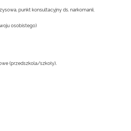
ysowa, punkt konsultacyjny ds. narkomanii,
zwoju osobistego)
towe (przedszkola/szkoły).