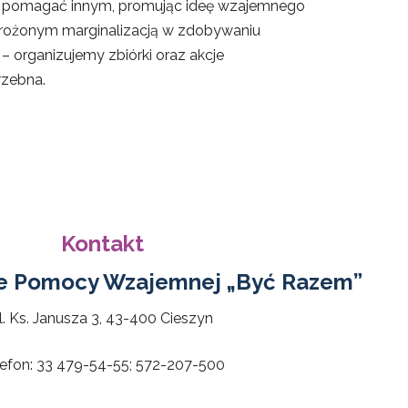
ych pomagać innym, promując ideę wzajemnego
rożonym marginalizacją w zdobywaniu
 – organizujemy zbiórki oraz akcje
rzebna.
Kontakt
e Pomocy Wzajemnej „Być Razem”
l. Ks. Janusza 3, 43-400 Cieszyn
lefon: 33 479-54-55; 572-207-500