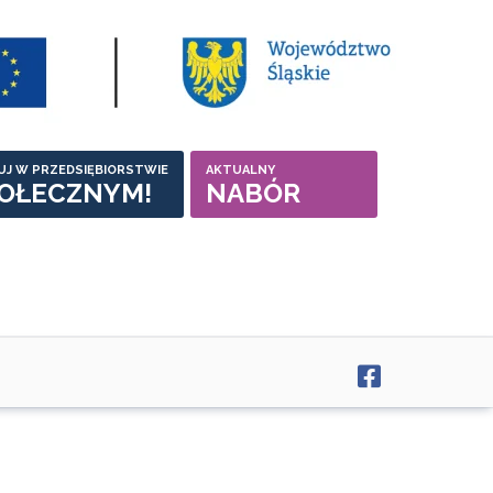
UJ W PRZEDSIĘBIORSTWIE
AKTUALNY
OŁECZNYM!
NABÓR