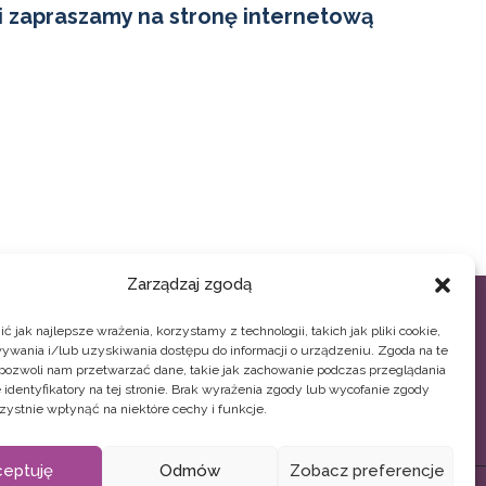
i zapraszamy na
stronę internetową
Zarządzaj zgodą
 jak najlepsze wrażenia, korzystamy z technologii, takich jak pliki cookie,
ywania i/lub uzyskiwania dostępu do informacji o urządzeniu. Zgoda na te
 pozwoli nam przetwarzać dane, takie jak zachowanie podczas przeglądania
Biuro OWES czynne: pon. - pt. 8.00-16.00
 identyfikatory na tej stronie. Brak wyrażenia zgody lub wycofanie zgody
33 496 02 44, 33 496 02 11
owes@bcp.org.pl
zystnie wpłynąć na niektóre cechy i funkcje.
33 496 52 19
biuro.owes@teatrgrodzki.pl
ceptuję
Odmów
Zobacz preferencje