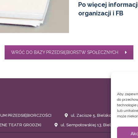
Po więcej informacj
organizacji
i
FB
WRÓĆ DO BAZY PRZEDSIĘBIORSTW SPOŁECZNYCH
Aby zapewnić
do przechow
technologie
lub unikalne
RUM PRZEDSIĘBIORCZOŚCI
ul. Zacisze 5, Bielsko-Biała
może niekor
ZNE TEATR GRODZKI
ul. Sempołowskiej 13, Bielsko-Biała
Ak