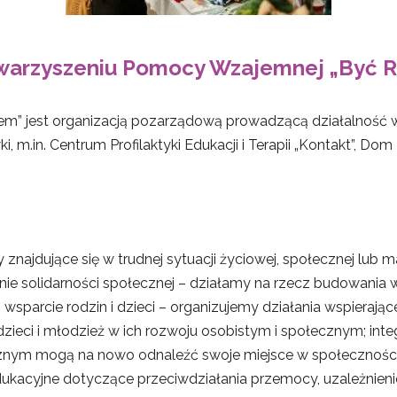
warzyszeniu Pomocy Wzajemnej „Być 
” jest organizacją pozarządową prowadzącą działalność 
i, m.in. Centrum Profilaktyki Edukacji i Terapii „Kontakt”, Do
ajdujące się w trudnej sytuacji życiowej, społecznej lub ma
nie solidarności społecznej – działamy na rzecz budowania
sparcie rodzin i dzieci – organizujemy działania wspierając
ieci i młodzież w ich rozwoju osobistym i społecznym; inte
nym mogą na nowo odnaleźć swoje miejsce w społeczności lo
 edukacyjne dotyczące przeciwdziałania przemocy, uzależnie