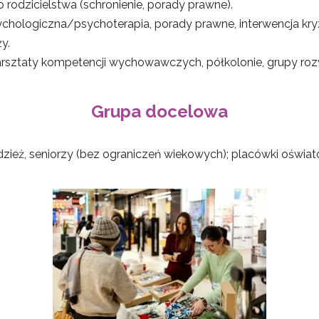
odzicielstwa (schronienie, porady prawne).
hologiczna/psychoterapia, porady prawne, interwencja kryz
y.
 Warsztaty kompetencji wychowawczych, półkolonie, grupy ro
Grupa docelowa
łodzież, seniorzy (bez ograniczeń wiekowych); placówki oświa