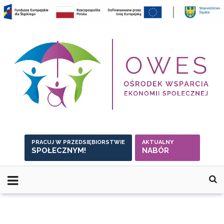
Skip
to
content
PRACUJ W PRZEDSIĘBIORSTWIE
AKTUALNY
SPOŁECZNYM!
NABÓR