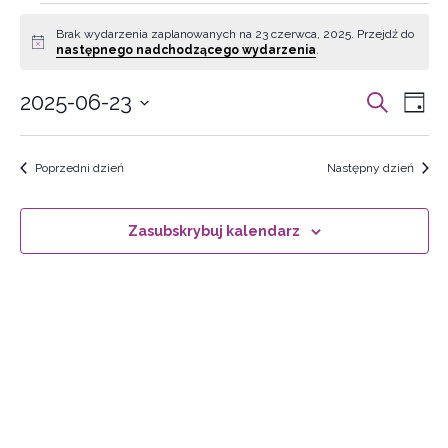
Wydarzenia
Brak wydarzenia zaplanowanych na 23 czerwca, 2025. Przejdź do
Powiadomienie
następnego nadchodzącego wydarzenia
.
Wyd
Wy
2025-06-23
Szukaj
Dzień
for
Wi
Wybierz
Naw
datę.
na
Poprzedni dzień
Następny dzień
po
23
Zasubskrybuj kalendarz
wys
czerwca,
i
wid
2025