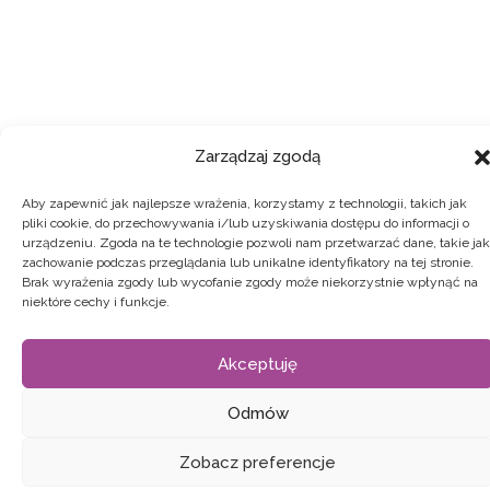
reCAPTCHA Response
Zarządzaj zgodą
Aby zapewnić jak najlepsze wrażenia, korzystamy z technologii, takich jak
pliki cookie, do przechowywania i/lub uzyskiwania dostępu do informacji o
urządzeniu. Zgoda na te technologie pozwoli nam przetwarzać dane, takie jak
zachowanie podczas przeglądania lub unikalne identyfikatory na tej stronie.
Brak wyrażenia zgody lub wycofanie zgody może niekorzystnie wpłynąć na
niektóre cechy i funkcje.
Akceptuję
Odmów
Zobacz preferencje