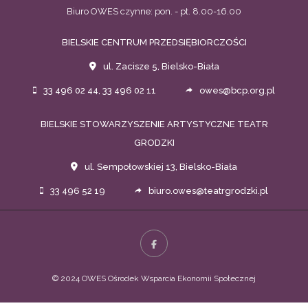
Biuro OWES czynne: pon. - pt. 8.00-16.00
BIELSKIE CENTRUM PRZEDSIĘBIORCZOŚCI
ul. Zacisze 5, Bielsko-Biała
33 496 02 44, 33 496 02 11
owes@bcp.org.pl
BIELSKIE STOWARZYSZENIE ARTYSTYCZNE TEATR
GRODZKI
ul. Sempołowskiej 13, Bielsko-Biała
33 496 52 19
biuro.owes@teatrgrodzki.pl
© 2024 OWES Ośrodek Wsparcia Ekonomii Społecznej