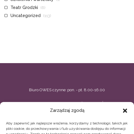
Teatr Grodzki
(6)
Uncategorized
(113)
Biuro OWES czynne: pon. - pt. 8.00-16.00
BIELSKIE CENTRUM PRZEDSIĘBIORCZOŚCI
Zarządzaj zgodą
ul. Zacisze 5, Bielsko-Biała
Aby zapewnić jak najlepsze wrażenia, korzystamy z technologii, takich jak
33 496 02 44, 33 496 02 11
owes@bcp.org.pl
pliki cookie, do przechowywania i/lub uzyskiwania dostępu do informacji