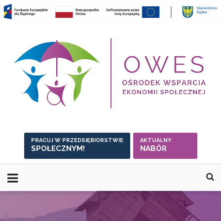
Skip
to
content
PRACUJ W PRZEDSIĘBIORSTWIE
AKTUALNY
SPOŁECZNYM!
NABÓR